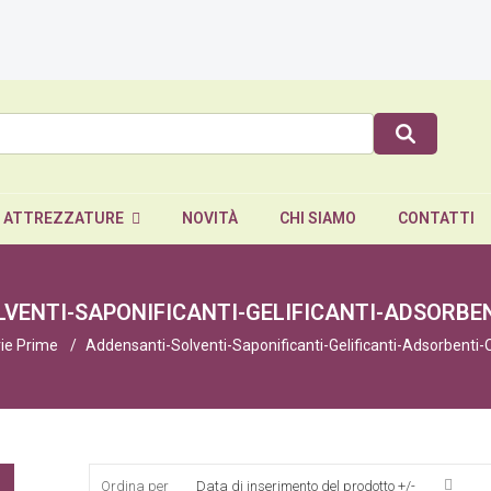
E ATTREZZATURE
NOVITÀ
CHI SIAMO
CONTATTI
VENTI-SAPONIFICANTI-GELIFICANTI-ADSORBE
ie Prime
Addensanti-Solventi-Saponificanti-Gelificanti-Adsorbenti-
Ordina per
Data di inserimento del prodotto +/-