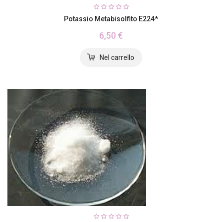
Potassio Metabisolfito E224*
6,50 €