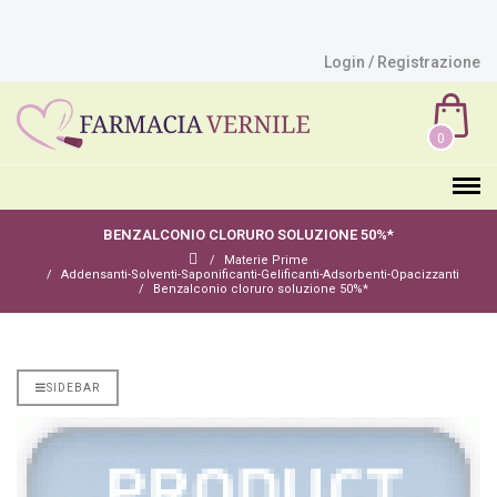
Login / Registrazione
0
BENZALCONIO CLORURO SOLUZIONE 50%*
Materie Prime
Addensanti-Solventi-Saponificanti-Gelificanti-Adsorbenti-Opacizzanti
Benzalconio cloruro soluzione 50%*
SIDEBAR