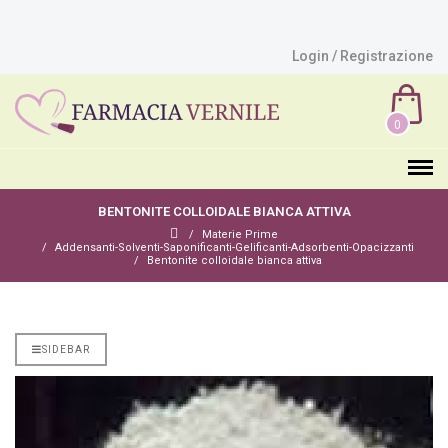
Login / Registrazione
0
BENTONITE COLLOIDALE BIANCA ATTIVA
Materie Prime
Addensanti-Solventi-Saponificanti-Gelificanti-Adsorbenti-Opacizzanti
Bentonite colloidale bianca attiva
SIDEBAR