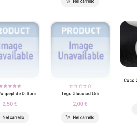
Coco G
Polipeptide Di Soia
Tego Glucosid L55
2,50 €
2,00 €