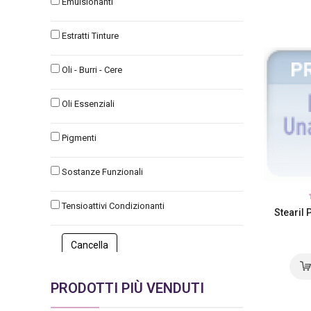
Emulsionanti
Estratti Tinture
Oli - Burri - Cere
Oli Essenziali
Pigmenti
Sostanze Funzionali
Tensioattivi Condizionanti
Stearil 
PRODOTTI PIÙ VENDUTI