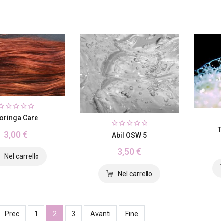
oringa Care
3,00 €
Abil OSW 5
3,50 €
Prec
1
2
3
Avanti
Fine