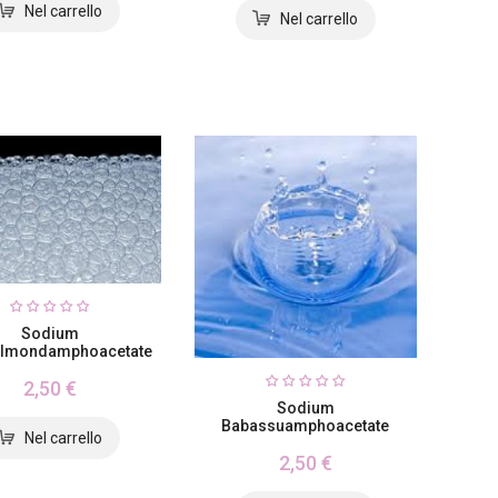
Sodium
almondamphoacetate
2,50 €
Sodium
Babassuamphoacetate
2,50 €