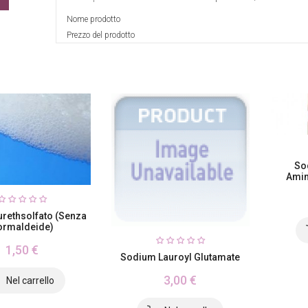
Nome prodotto
Prezzo del prodotto
So
Amin
urethsolfato (senza
ormaldeide)
1,50 €
Sodium Lauroyl Glutamate
3,00 €