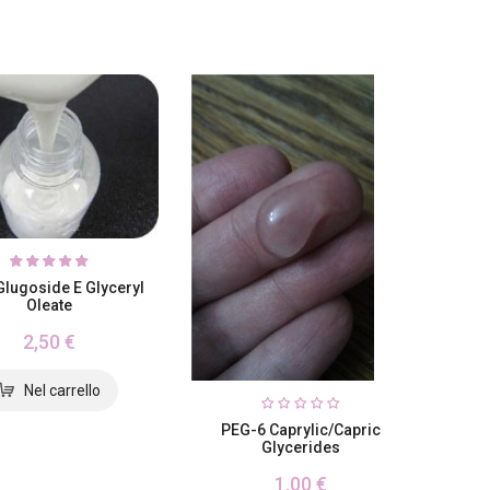
lugoside E Glyceryl
Oleate
2,50 €
PEG-6 Caprylic/Capric
Glycerides
1,00 €