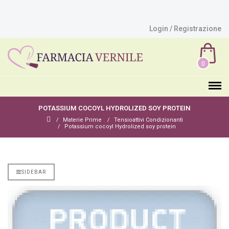
Login / Registrazione
0
POTASSIUM COCOYL HYDROLIZED SOY PROTEIN
Materie Prime
Tensioattivi Condizionanti
Potassium cocoyl Hydrolized soy protein
SIDEBAR