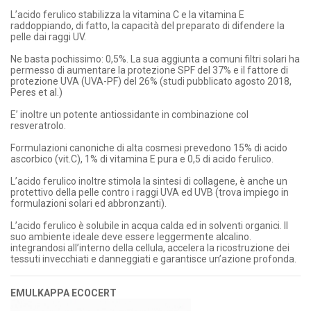
L’acido ferulico stabilizza la vitamina C e la vitamina E
raddoppiando, di fatto, la capacità del preparato di difendere la
pelle dai raggi UV.
Ne basta pochissimo: 0,5%. La sua aggiunta a comuni filtri solari ha
permesso di aumentare la protezione SPF del 37% e il fattore di
protezione UVA (UVA-PF) del 26% (studi pubblicato agosto 2018,
Peres et al.)
E’ inoltre un potente antiossidante in combinazione col
resveratrolo.
Formulazioni canoniche di alta cosmesi prevedono 15% di acido
ascorbico (vit.C), 1% di vitamina E pura e 0,5 di acido ferulico.
L’acido ferulico inoltre stimola la sintesi di collagene, è anche un
protettivo della pelle contro i raggi UVA ed UVB (trova impiego in
formulazioni solari ed abbronzanti).
L’acido ferulico è solubile in acqua calda ed in solventi organici. Il
suo ambiente ideale deve essere leggermente alcalino.
integrandosi all’interno della cellula, accelera la ricostruzione dei
tessuti invecchiati e danneggiati e garantisce un’azione profonda.
EMULKAPPA ECOCERT