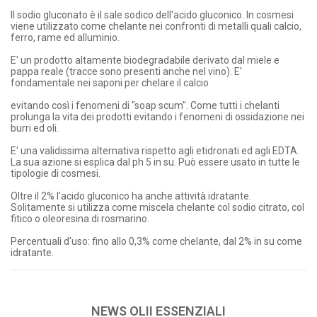
Il sodio gluconato è il sale sodico dell'acido gluconico. In cosmesi
viene utilizzato come chelante nei confronti di metalli quali calcio,
ferro, rame ed alluminio.
E' un prodotto altamente biodegradabile derivato dal miele e
pappa reale (tracce sono presenti anche nel vino). E'
fondamentale nei saponi per chelare il calcio
evitando così i fenomeni di "soap scum". Come tutti i chelanti
prolunga la vita dei prodotti evitando i fenomeni di ossidazione nei
burri ed oli.
E' una validissima alternativa rispetto agli etidronati ed agli EDTA.
La sua azione si esplica dal ph 5 in su. Può essere usato in tutte le
tipologie di cosmesi.
Oltre il 2% l'acido gluconico ha anche attività idratante.
Solitamente si utilizza come miscela chelante col sodio citrato, col
fitico o oleoresina di rosmarino.
Percentuali d'uso: fino allo 0,3% come chelante, dal 2% in su come
idratante.
NEWS OLII ESSENZIALI