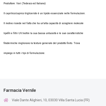
Produttore: Vari (Tedesco ed Italiano)
Il caprilico/caprico trigliceride è un lipide essenziale nelle formulazioni.
Il motivo risiede nel fatto che ha un'alta capacità di sciogliere molecole
lipofili e filtri UV.
Inoltre la sua bassa untuosità e le sue caratteristiche
filodermiche migliorano la texture
generale del prodotto finito. Trova
impiego in tutti i tipi di formulazione.
Farmacia Vernile
Viale Dante Alighieri, 10, 03030 Villa Santa Lucia (FR)