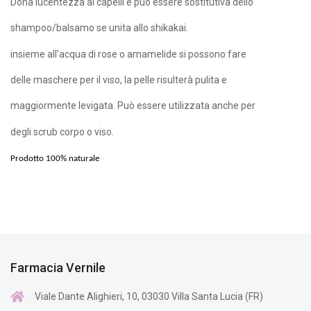
Dona lucentezza ai capelli e può essere sostitutiva dello
shampoo/balsamo se unita allo shikakai.
insieme all'acqua di rose o amamelide si possono fare
delle maschere per il viso, la pelle risulterà pulita e
maggiormente levigata. Può essere utilizzata anche per
degli scrub corpo o viso.
Prodotto 100% naturale
Farmacia Vernile
Viale Dante Alighieri, 10, 03030 Villa Santa Lucia (FR)