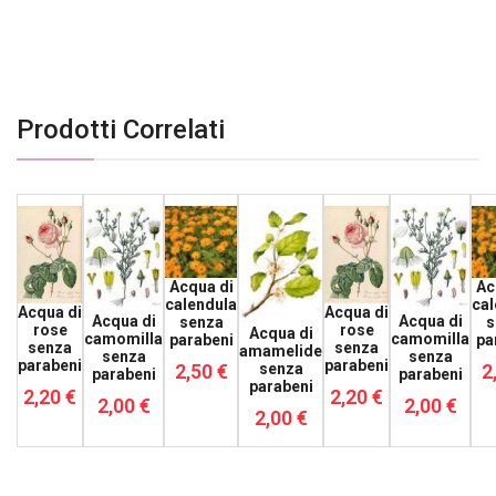
Prodotti Correlati
Acqua di
Ac
calendula
cal
Acqua di
Acqua di
Acqua di
Acqua di
senza
s
rose
rose
Acqua di
camomilla
camomilla
parabeni
pa
senza
senza
amamelide
senza
senza
parabeni
parabeni
2,50 €
2
senza
parabeni
parabeni
parabeni
2,20 €
2,20 €
2,00 €
2,00 €
2,00 €