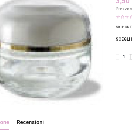
3,50
Prezzo s
SKU
: CNT
SCEGLI
ione
Recensioni